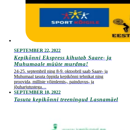
SEPTEMBER 22, 2022
Kepikõnni Ekspress kihutab Saare- ja
Muhumaale müüte murdma!
24-25. septembril ning 8-9. oktoobril saab Saare- ja
Muhumaal tasuta õppida kepikõnni tehnikat ning
proovida, milliste võimlemis-, painduvus- ja
jõuharjutustega…
SEPTEMBER 18, 2022
Tasuta kepikõnni treeningud Lasnamäel