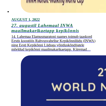
AUGUST 1, 2022
27. augustil Lahemaal INWA
maailmakarikaetapp kepikõnnis
14. Lahemaa Elamusmaratoni raames toimub taaskord
Eestis koostöös Rahvusvahelise Kepikõnniliidu (INWA)
ning Eesti Kepikõnni Liiduga võistluskõndijatele
mõeldud kepikõnni maailmakarikaetapp. Kiiremad…