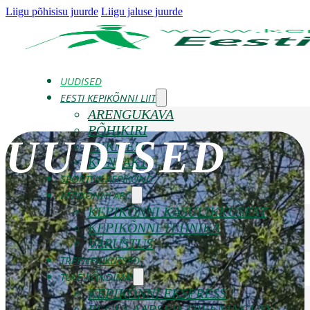
Liigu põhisisu juurde
Liigu jaluse juurde
UUDISED
EESTI KEPIKÕNNI LIIT
ARENGUKAVA
PÕHIKIRI
UUDISED
LIIKMED
KONTAKT
SPORTLIK KEPIKÕND
KEPIKÕNNI ABC
KEPIKÕNNI KASULIKKUSEST
KEPIKÕNNI TEHNIKA
VARUSTUS
TREENERIKUTSED
TULE KÕNDIMA!
KEPIKÕNNI EKSPRESS
REGULAARSED TREENINGUD