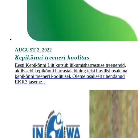
AUGUST 2, 2022
Kepikõnni treeneri koolitus
Eesti Kepikõnni Liit kutsub liikumisharrastuse treenereid,
aktiivseid kepikõnni harrastajaidning teisi huvilisi osalema
kepikõnni treeneri koolitusel. Oleme osaliselt ühendanud
EKR3 taseme…