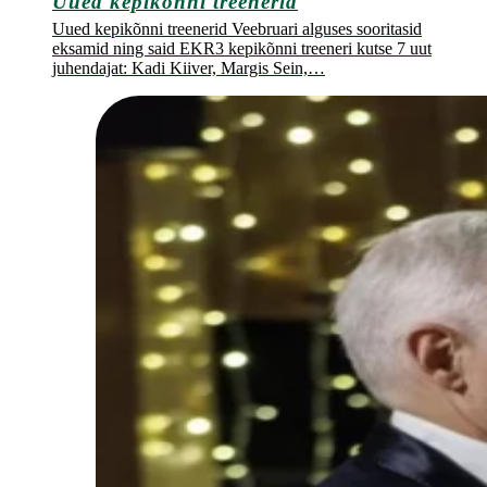
Uued kepikõnni treenerid
Uued kepikõnni treenerid Veebruari alguses sooritasid
eksamid ning said EKR3 kepikõnni treeneri kutse 7 uut
juhendajat: Kadi Kiiver, Margis Sein,…