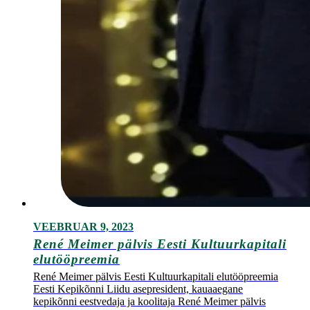
VEEBRUAR 9, 2023
René Meimer pälvis Eesti Kultuurkapitali
elutööpreemia
René Meimer pälvis Eesti Kultuurkapitali elutööpreemia
Eesti Kepikõnni Liidu asepresident, kauaaegane
kepikõnni eestvedaja ja koolitaja René Meimer pälvis