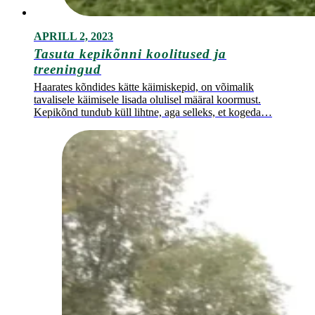
APRILL 2, 2023
Tasuta kepikõnni koolitused ja
treeningud
Haarates kõndides kätte käimiskepid, on võimalik
tavalisele käimisele lisada olulisel määral koormust.
Kepikõnd tundub küll lihtne, aga selleks, et kogeda…