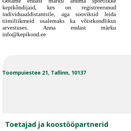
Ootame endast märku andma sportlikke
kepikõndijaid, kes on registreerunud
individuaaldistantsile, aga sooviksid leida
tiimiliikmeid osalemaks ka võistkondlikus
arvestuses. Anna endast märku
info@kepikond.ee
Toompuiestee 21, Tallinn, 10137
Toetajad ja koostööpartnerid