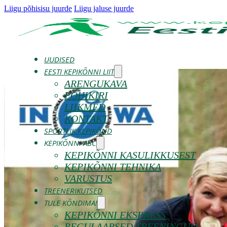
Liigu põhisisu juurde
Liigu jaluse juurde
UUDISED
EESTI KEPIKÕNNI LIIT
ARENGUKAVA
PÕHIKIRI
LIIKMED
KONTAKT
SPORTLIK KEPIKÕND
KEPIKÕNNI ABC
KEPIKÕNNI KASULIKKUSEST
KEPIKÕNNI TEHNIKA
VARUSTUS
TREENERIKUTSED
TULE KÕNDIMA!
KEPIKÕNNI EKSPRESS
REGULAARSED TREENINGUD