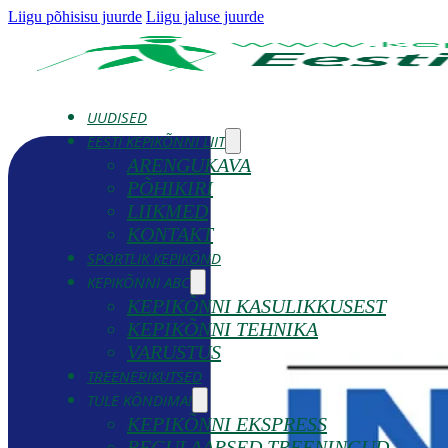
Liigu põhisisu juurde
Liigu jaluse juurde
UUDISED
EESTI KEPIKÕNNI LIIT
ARENGUKAVA
PÕHIKIRI
LIIKMED
KONTAKT
SPORTLIK KEPIKÕND
KEPIKÕNNI ABC
KEPIKÕNNI KASULIKKUSEST
KEPIKÕNNI TEHNIKA
VARUSTUS
TREENERIKUTSED
TULE KÕNDIMA!
KEPIKÕNNI EKSPRESS
REGULAARSED TREENINGUD