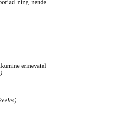
ooriad ning nende
iikumine erinevatel
)
keeles)