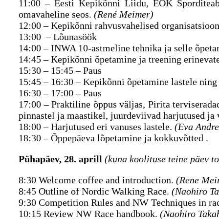
11:00 – Eesti Kepikõnni Liidu, EOK Sporditeabe
omavaheline seos.
(René Meimer)
12:00 – Kepikõnni rahvusvahelised organisatsioo
13:00 – Lõunasöök
14:00 – INWA 10-astmeline tehnika ja selle õpet
14:45 – Kepikõnni õpetamine ja treening erinevate
15:30 – 15:45 – Paus
15:45 – 16:30 – Kepikõnni õpetamine lastele ning
16:30 – 17:00 – Paus
17:00 – Praktiline õppus väljas, Pirita terviserad
pinnastel ja maastikel, juurdeviivad harjutused j
18:00 – Harjutused eri vanuses lastele.
(Eva Andre
18:30 – Õppepäeva lõpetamine ja kokkuvõtted .
Pühapäev, 28. aprill
(kuna koolituse teine päev to
8:30 Welcome coffee and introduction.
(Rene Mei
8:45 Outline of Nordic Walking Race.
(Naohiro Ta
9:30 Competition Rules and NW Techniques in ra
10:15 Review NW Race handbook.
(Naohiro Taka