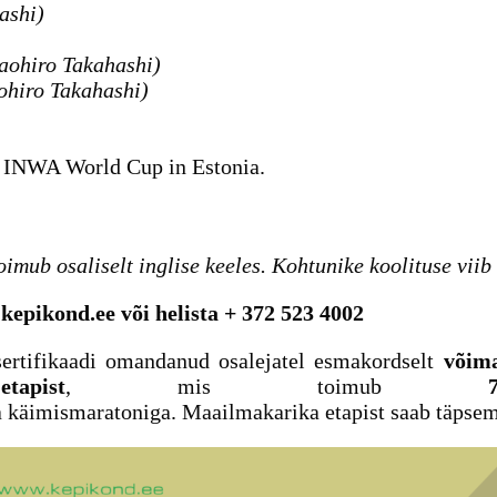
ashi)
aohiro Takahashi)
ohiro Takahashi)
d INWA World Cup in Estonia.
oimub osaliselt inglise keeles. Kohtunike koolituse vii
kepikond.ee või helista + 372 523 4002
sertifikaadi omandanud osalejatel esmakordselt
võima
pist
, mis toimub
a käimismaratoniga. Maailmakarika etapist saab täpse