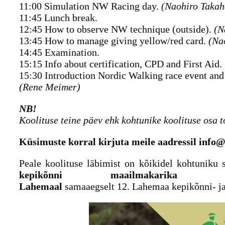
11:00 Simulation NW Racing day.
(Naohiro Takah
11:45 Lunch break.
12:45 How to observe NW technique (outside).
(N
13:45 How to manage giving yellow/red card.
(Na
14:45 Examination.
15:15 Info about certification, CPD and First Aid.
15:30 Introduction Nordic Walking race event an
(Rene Meimer)
NB!
Koolituse teine päev ehk kohtunike koolituse osa t
Küsimuste korral kirjuta meile aadressil info@
Peale koolituse läbimist on kõikidel kohtuniku 
kepikõnni maailmakarika eta
Lahemaal
samaaegselt 12. Lahemaa kepikõnni- j