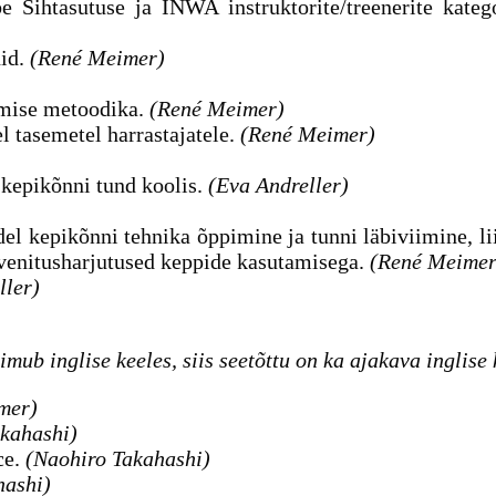
 Sihtasutuse ja INWA instruktorite/treenerite kateg
nid.
(René Meimer)
amise metoodika.
(René Meimer)
l tasemetel harrastajatele.
(René Meimer)
 kepikõnni tund koolis.
(Eva Andreller)
adel kepikõnni tehnika õppimine ja tunni läbiviimine, l
a venitusharjutused keppide kasutamisega.
(René Meimer
ller)
imub inglise keeles, siis seetõttu on ka ajakava inglise 
mer)
kahashi)
ce.
(Naohiro Takahashi)
hashi)