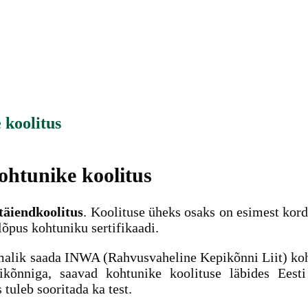
 koolitus
ohtunike koolitus
 täiendkoolitus
. Koolituse üheks osaks on esimest kord
lõpus kohtuniku sertifikaadi.
malik saada INWA (Rahvusvaheline Kepikõnni Liit) koht
kõnniga, saavad kohtunike koolituse läbides Eest
 tuleb sooritada ka test.