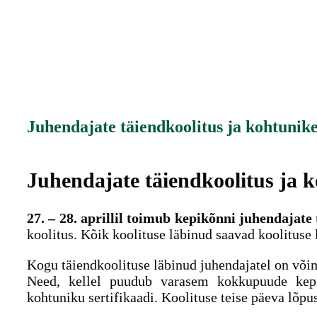
Juhendajate täiendkoolitus ja kohtunike
Juhendajate täiendkoolitus ja k
27. – 28. aprillil toimub kepikõnni juhendajate
koolitus. Kõik koolituse läbinud saavad koolituse 
Kogu täiendkoolituse läbinud juhendajatel on või
Need, kellel puudub varasem kokkupuude kepi
kohtuniku sertifikaadi. Koolituse teise päeva lõpus