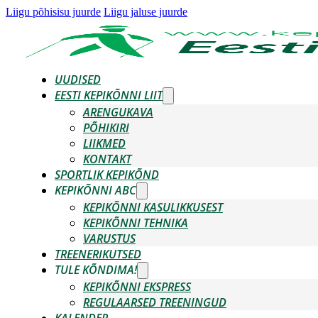
Liigu põhisisu juurde
Liigu jaluse juurde
UUDISED
EESTI KEPIKÕNNI LIIT
ARENGUKAVA
PÕHIKIRI
LIIKMED
KONTAKT
SPORTLIK KEPIKÕND
KEPIKÕNNI ABC
KEPIKÕNNI KASULIKKUSEST
KEPIKÕNNI TEHNIKA
VARUSTUS
TREENERIKUTSED
TULE KÕNDIMA!
KEPIKÕNNI EKSPRESS
REGULAARSED TREENINGUD