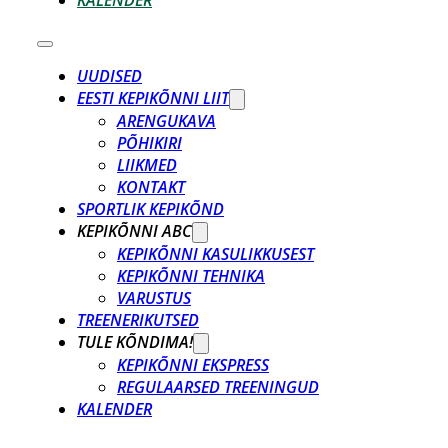
KALENDER
UUDISED
EESTI KEPIKÕNNI LIIT
ARENGUKAVA
PÕHIKIRI
LIIKMED
KONTAKT
SPORTLIK KEPIKÕND
KEPIKÕNNI ABC
KEPIKÕNNI KASULIKKUSEST
KEPIKÕNNI TEHNIKA
VARUSTUS
TREENERIKUTSED
TULE KÕNDIMA!
KEPIKÕNNI EKSPRESS
REGULAARSED TREENINGUD
KALENDER