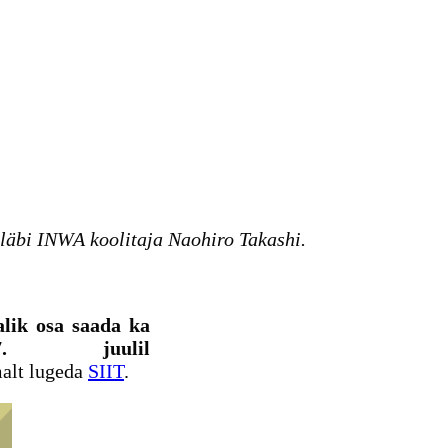
b läbi INWA koolitaja Naohiro Takashi.
lik osa saada ka
7. juulil
malt lugeda
SIIT
.