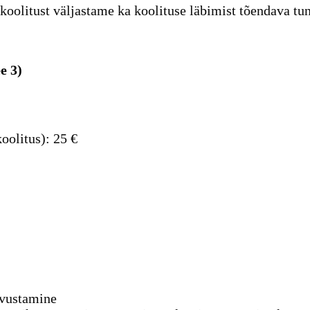
koolitust väljastame ka koolituse läbimist tõendava tun
e 3)
oolitus): 25 €
tvustamine