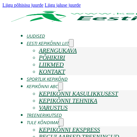
Liigu põhisisu juurde
Liigu jaluse juurde
UUDISED
EESTI KEPIKÕNNI LIIT
ARENGUKAVA
PÕHIKIRI
LIIKMED
KONTAKT
SPORTLIK KEPIKÕND
KEPIKÕNNI ABC
KEPIKÕNNI KASULIKKUSEST
KEPIKÕNNI TEHNIKA
VARUSTUS
TREENERIKUTSED
TULE KÕNDIMA!
KEPIKÕNNI EKSPRESS
REGULAARSED TREENINGUD